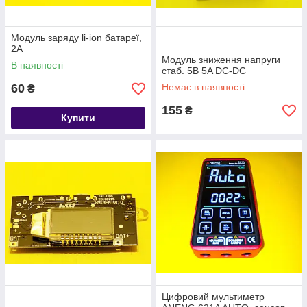
Модуль заряду li-ion батареї,
2А
Модуль зниження напруги
В наявності
стаб. 5В 5A DC-DC
60
Немає в наявності
₴
155
₴
Купити
Цифровий мультиметр