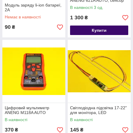
ANENG 621A AUTO, сенсор
Модуль заряду li-ion батареї,
В наявності 3 од.
2А
Немає в наявності
1 300
₴
90
₴
Купити
Цифровий мультиметр
Світлодіодна підсвітка 17-22"
ANENG M118A AUTO
для монітора, LED
В наявності
В наявності
370
145
₴
₴