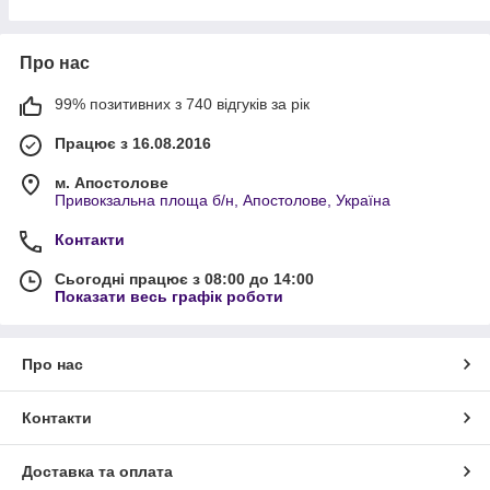
офісної техніки. Гарантуємо 100% якість всіх
матеріалів — повертаємо кошти або
обмінюємо товари в разі необхідності.
Про нас
Ознайомитись з ассортиментом
99% позитивних з 740 відгуків за рік
Покупці! Зверніть увагу!
Працює з 16.08.2016
- Замовлення по телефону не
м. Апостолове
Привокзальна площа б/н, Апостолове, Україна
приймаємо.
Контакти
- Замовити з післяплатою
(наложкою) можливо, але з
Сьогодні працює з 08:00 до 14:00
Показати весь графік роботи
передплатою 150грн.
- Всі замовлення тільки через
Про нас
сайт, після оформлення
замовлення ми висилаємо
Контакти
карту
ФОП
або
реквізити
(оплата за IBAN)
у
Viber, на електронну пошту або
Доставка та оплата