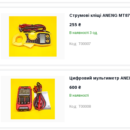
Струмові кліщі ANENG MT87
255 ₴
В наявності 3 од.
T00007
Цифровий мультиметр ANE
600 ₴
В наявності
T00008