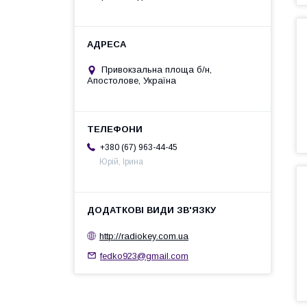
Привокзальна площа б/н,
Апостолове, Україна
+380 (67) 963-44-45
Юрій, Ірина
http://radiokey.com.ua
fedko923@gmail.com