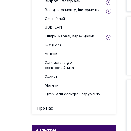
Витратні матеріали
Все для ремонту, інструменти
Скотч/клей
USB, LAN
Шнури, кабелі, перехідники
Б/У (Б/У)
Антени
Запчастини до
електрочайника
Захист
Магніти
Щітки для електроінструменту
Про нас
ФІЛЬТРИ