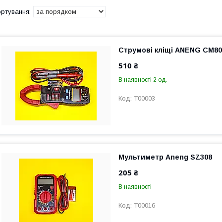
Струмові кліщі ANENG CM80
510 ₴
В наявності 2 од.
T00003
Мультиметр Aneng SZ308
205 ₴
В наявності
T00016