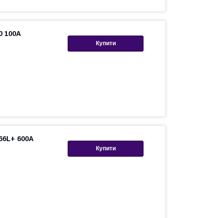
0 100A
Купити
66L+ 600A
Купити