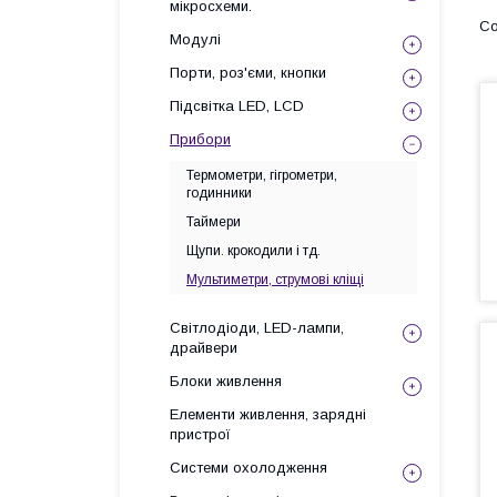
мікросхеми.
Модулі
Порти, роз'єми, кнопки
Підсвітка LED, LCD
Прибори
Термометри, гігрометри,
годинники
Таймери
Щупи. крокодили і тд.
Мультиметри, струмові кліщі
Світлодіоди, LED-лампи,
драйвери
Блоки живлення
Елементи живлення, зарядні
пристрої
Системи охолодження