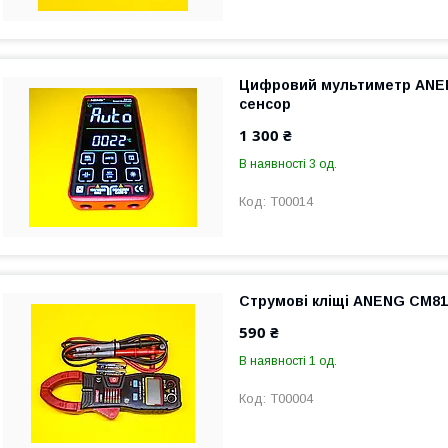
Цифровий мультиметр ANE
сенсор
1 300 ₴
В наявності 3 од.
T00014
Струмові кліщі ANENG CM81
590 ₴
В наявності 1 од.
T00004