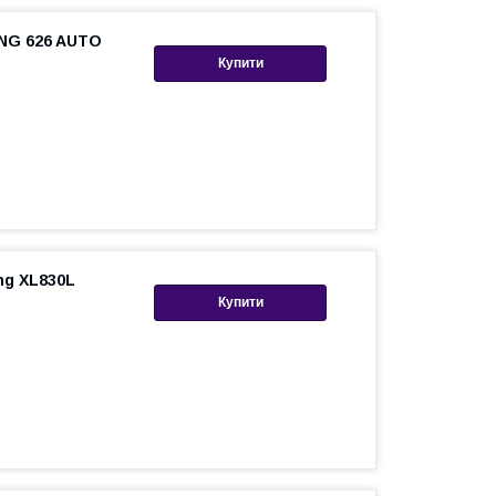
NG 626 AUTO
Купити
g XL830L
Купити