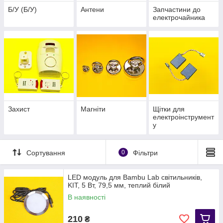
Б/У (Б/У)
Антени
Запчастини до
електрочайника
Захист
Магніти
Щітки для
електроінструмент
у
Сортування
0
Фільтри
LED модуль для Bambu Lab світильників,
KIT, 5 Вт, 79,5 мм, теплий білий
В наявності
210
₴