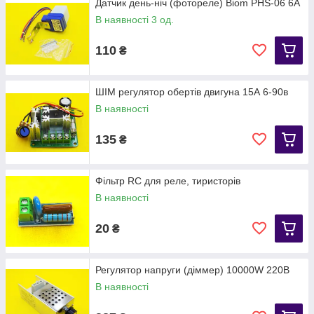
Датчик день-ніч (фотореле) Biom PHS-06 6A
В наявності 3 од.
110
₴
ШІМ регулятор обертів двигуна 15А 6-90в
В наявності
135
₴
Фільтр RC для реле, тиристорів
В наявності
20
₴
Регулятор напруги (діммер) 10000W 220В
В наявності