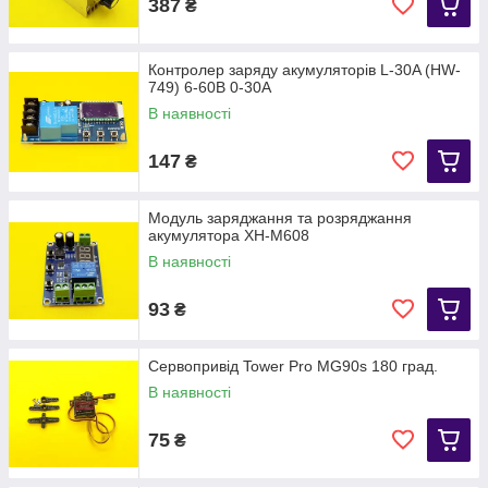
387
₴
Контролер заряду акумуляторів L-30A (HW-
749) 6-60В 0-30А
В наявності
147
₴
Модуль заряджання та розряджання
акумулятора XH-M608
В наявності
93
₴
Сервопривід Tower Pro MG90s 180 град.
В наявності
75
₴