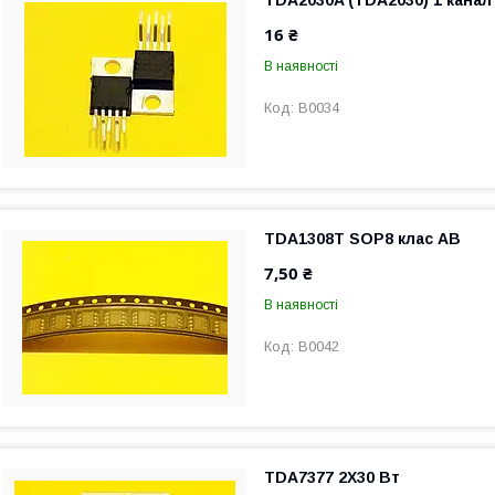
16 ₴
В наявності
B0034
TDA1308T SOP8 клас AB
7,50 ₴
В наявності
B0042
TDA7377 2Х30 Вт