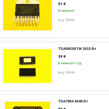
51 ₴
В наявності
B0043
TDA8933BTW 2Х15 Вт
39 ₴
В наявності 3 од.
B0044
TDA7854 4Х48 Вт
80 ₴