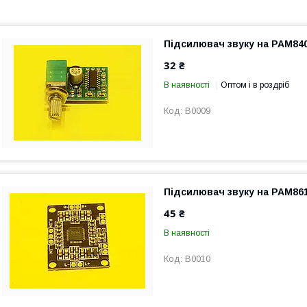
Підсилювач звуку на PAM840
32 ₴
В наявності
Оптом і в роздріб
B0009
Підсилювач звуку на PAM861
45 ₴
В наявності
B0010