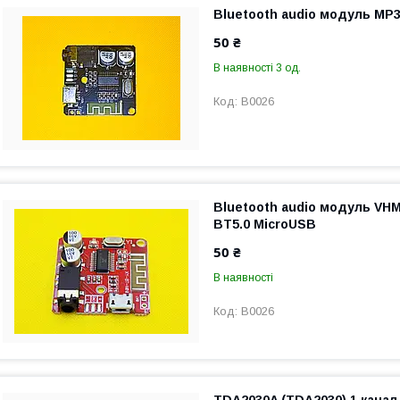
Bluetooth audio модуль MP3
50 ₴
В наявності 3 од.
B0026
Bluetooth audio модуль VHM
BT5.0 MicroUSB
50 ₴
В наявності
B0026
TDA2030A (TDA2030) 1 канал