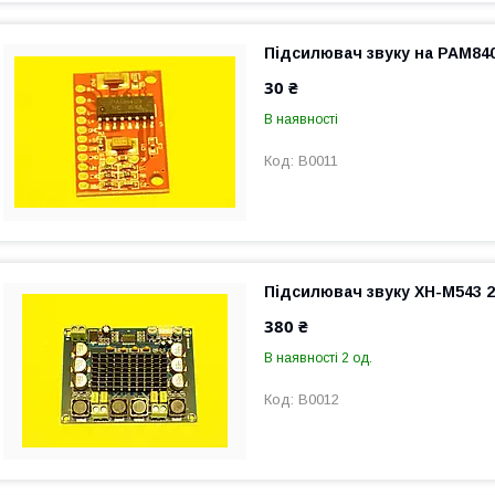
Підсилювач звуку на PAM840
30 ₴
В наявності
B0011
Підсилювач звуку XH-M543 2
380 ₴
В наявності 2 од.
B0012