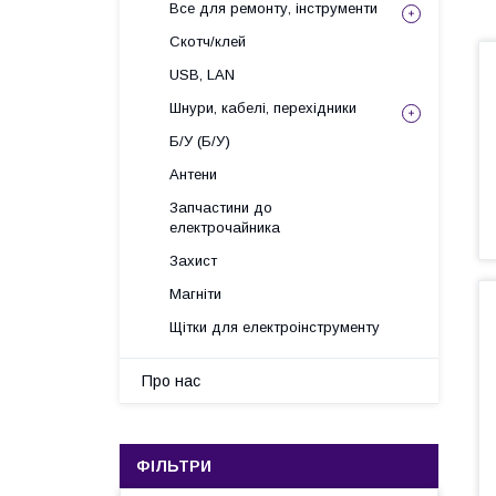
Все для ремонту, інструменти
Скотч/клей
USB, LAN
Шнури, кабелі, перехідники
Б/У (Б/У)
Антени
Запчастини до
електрочайника
Захист
Магніти
Щітки для електроінструменту
Про нас
ФІЛЬТРИ