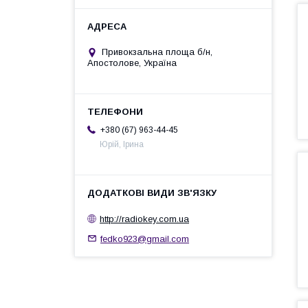
Привокзальна площа б/н,
Апостолове, Україна
+380 (67) 963-44-45
Юрій, Ірина
http://radiokey.com.ua
fedko923@gmail.com