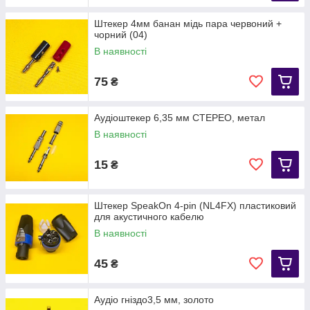
Штекер 4мм банан мідь пара червоний +
чорний (04)
В наявності
75
₴
Аудіоштекер 6,35 мм СТЕРЕО, метал
В наявності
15
₴
Штекер SpeakOn 4-pin (NL4FX) пластиковий
для акустичного кабелю
В наявності
45
₴
Аудіо гніздо3,5 мм, золото