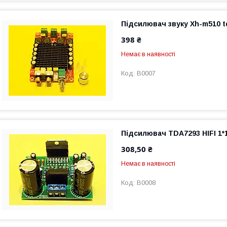
Підсилювач звуку Xh-m510 t
398 ₴
Немає в наявності
B0007
Підсилювач TDA7293 HIFI 1*
308,50 ₴
Немає в наявності
B0008