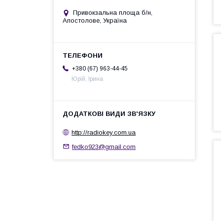
Привокзальна площа б/н,
Апостолове, Україна
+380 (67) 963-44-45
Юрій, Ірина
http://radiokey.com.ua
fedko923@gmail.com