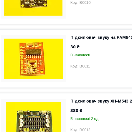
B0010
Підсилювач звуку на PAM840
30 ₴
В наявності
B0011
Підсилювач звуку XH-M543 2
380 ₴
В наявності 2 од.
B0012