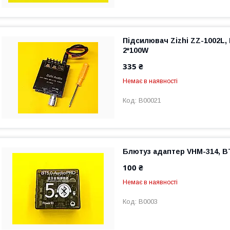
Підсилювач Zizhi ZZ-1002L, 
2*100W
335 ₴
Немає в наявності
B00021
Блютуз адаптер VHM-314, BT
100 ₴
Немає в наявності
B0003