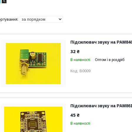
Підсилювач звуку на PAM840
32 ₴
В наявності
Оптом і в роздріб
B0009
Підсилювач звуку на PAM861
45 ₴
В наявності