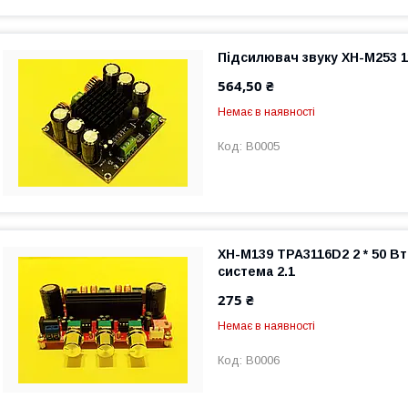
Підсилювач звуку XH-M253 1
564,50 ₴
Немає в наявності
B0005
XH-M139 TPA3116D2 2 * 50 Вт 
система 2.1
275 ₴
Немає в наявності
B0006