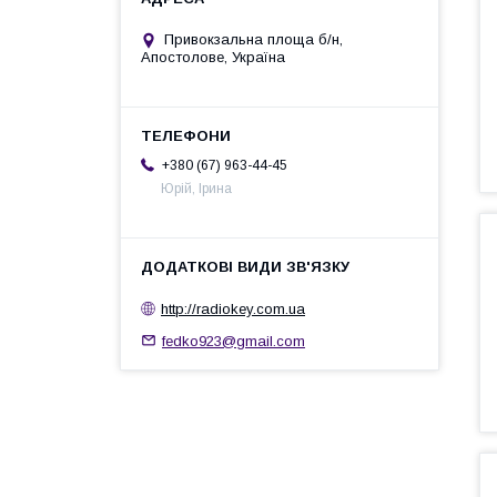
Привокзальна площа б/н,
Апостолове, Україна
+380 (67) 963-44-45
Юрій, Ірина
http://radiokey.com.ua
fedko923@gmail.com