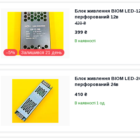
Блок живлення BIOM LED-12
перфорований 12в
420 ₴
399 ₴
В наявності
–5%
Залишився 21 день
Блок живлення BIOM LED-24
перфорований 24в
410 ₴
В наявності 1 од.