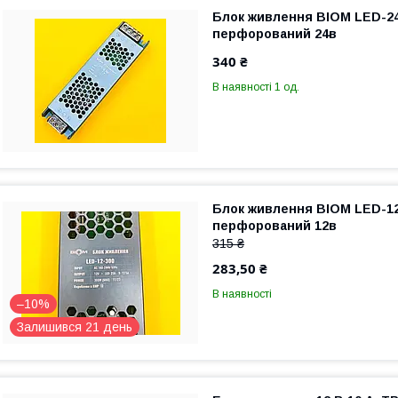
Блок живлення BIOM LED-24
перфорований 24в
340 ₴
В наявності 1 од.
Блок живлення BIOM LED-12
перфорований 12в
315 ₴
283,50 ₴
В наявності
–10%
Залишився 21 день