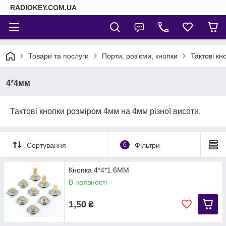
RADIOKEY.COM.UA
Товари та послуги
Порти, роз'єми, кнопки
Тактові кн
4*4мм
Тактові кнопки розміром 4мм на 4мм різної висоти.
Сортування
0
Фільтри
Кнопка 4*4*1.6MM
В наявності
1,50
₴