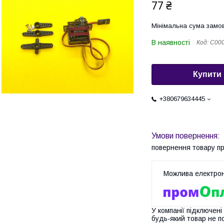
77 ₴
Мінімальна сума замов
В наявності
Код:
C00
Купити
+380679634445
повернення товару п
У компанії підключені
будь-який товар не п