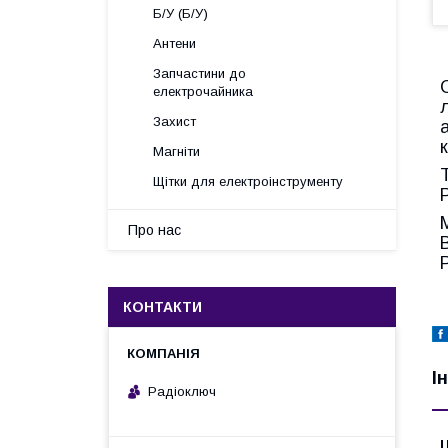
Б/У (Б/У)
Антени
Запчастини до
електрочайника
Захист
Магніти
Щітки для електроінструменту
Про нас
В
КОНТАКТИ
І
Радіоключ
Ц