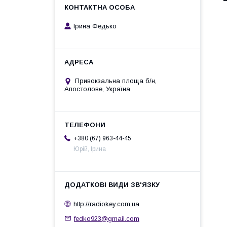
Ірина Федько
Привокзальна площа б/н,
Апостолове, Україна
+380 (67) 963-44-45
Юрій, Ірина
http://radiokey.com.ua
fedko923@gmail.com