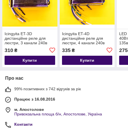
Icingyita ET-3D
Icingyita ET-4D
LED 
дистанційне реле для
дистанційне реле для
40Вт
люстри, 3 канали 240в
люстри, 4 канали 240в
135в
3000Вт
4000Вт
310
335
275
₴
₴
Купити
Купити
Про нас
99% позитивних з 742 відгуків за рік
Працює з 16.08.2016
м. Апостолове
Привокзальна площа б/н, Апостолове, Україна
Контакти