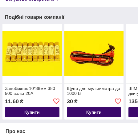
Подібні товари компанії
Запобіжник 10*38мм 380-
Щупи для мультиметра до
ШІМ 
500 вольт 20А
1000 В
двиг
11,60
30
135
₴
₴
Купити
Купити
Про нас