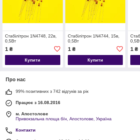
Стабілітрон 1N4748, 22в,
Стабілітрон 1N4744, 15в,
Стаб
0,5Вт
0,5Вт
0,5В
1
1
1
₴
₴
₴
Купити
Купити
Про нас
99% позитивних з 742 відгуків за рік
Працює з 16.08.2016
м. Апостолове
Привокзальна площа б/н, Апостолове, Україна
Контакти