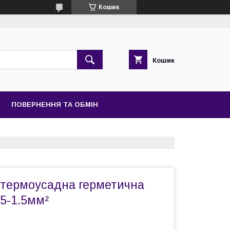
Кошик
Кошик
ПОВЕРНЕННЯ ТА ОБМІН
а термоусадна герметична
5-1.5мм²