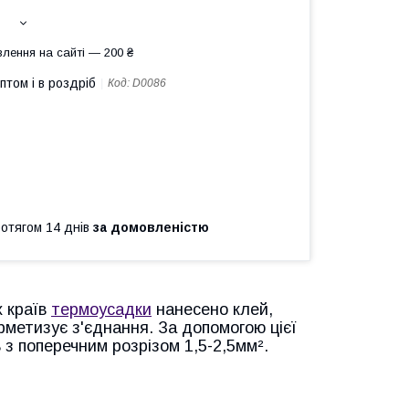
лення на сайті — 200 ₴
птом і в роздріб
Код:
D0086
ротягом 14 днів
за домовленістю
х країв
термоусадки
нанесено клей,
ерметизує з'єднання. За допомогою цієї
з поперечним розрізом 1,5-2,5мм².