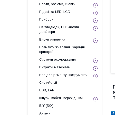
Порти, роз'єми, кнопки
Підсвітка LED, LCD
Прибори
Світлодіоди, LED-лампи,
драйвери
Блоки живлення
Елементи живлення, зарядні
пристрої
Системи охолодження
Витратні матеріали
Все для ремонту, інструменти
Скотч/клей
USB, LAN
Шнури, кабелі, перехідники
Б/У (Б/У)
Антени