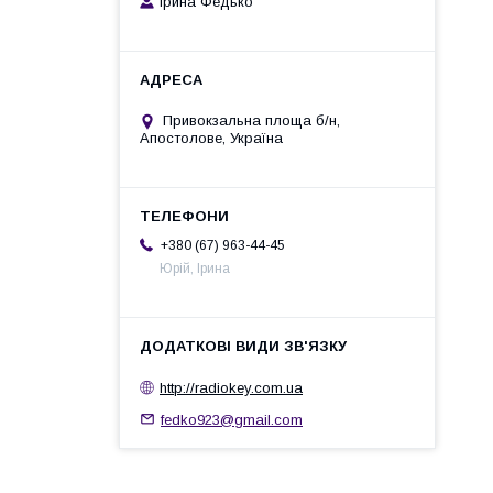
Ірина Федько
Привокзальна площа б/н,
Апостолове, Україна
+380 (67) 963-44-45
Юрій, Ірина
http://radiokey.com.ua
fedko923@gmail.com