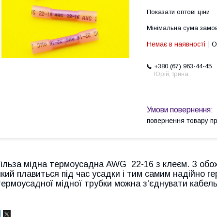
Показати оптові ціни
Мінімальна сума замов
Немає в наявності
О
+380 (67) 963-44-45
Юрій, Ірина
повернення товару п
Гільза мідна термоусадна AWG 22-16 з клеєм. З обо
який плавиться під час усадки і тим самим надійно г
термоусадної мідної трубки можна з'єднувати кабель 