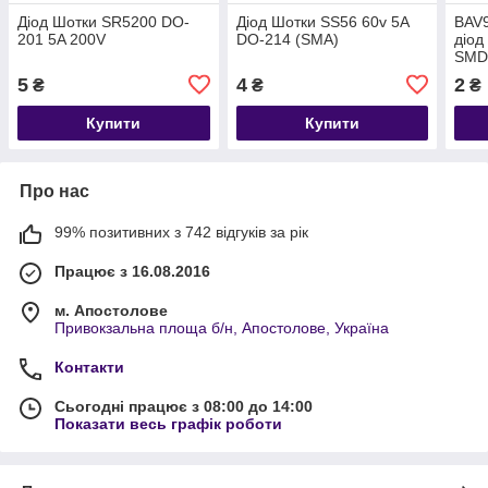
Діод Шотки SR5200 DO-
Діод Шотки SS56 60v 5A
BAV9
201 5A 200V
DO-214 (SMA)
діод
SMD
5
4
2
₴
₴
₴
Купити
Купити
Про нас
99% позитивних з 742 відгуків за рік
Працює з 16.08.2016
м. Апостолове
Привокзальна площа б/н, Апостолове, Україна
Контакти
Сьогодні працює з 08:00 до 14:00
Показати весь графік роботи