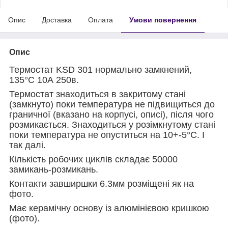
Опис
Доставка
Оплата
Умови повернення
Опис
Термостат KSD 301 нормально замкнений,
135°С 10А 250в.
Термостат знаходиться в закритому стані
(замкнуто) поки температура не підвищиться до
граничної (вказано на корпусі, описі), після чого
розмикається. Знаходиться у розімкнутому стані
поки температура не опуститься на 10+-5°С. І
так далі.
Кількість робочих циклів складає 50000
замикань-розмикань.
Контакти завширшки 6.3мм розміщені як на
фото.
Має керамічну основу із алюмінієвою кришкою
(фото).