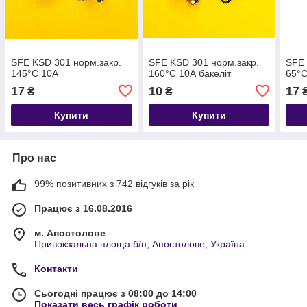
SFE KSD 301 норм.закр.
SFE KSD 301 норм.закр.
SFE 
145°С 10А
160°С 10А бакеліт
65°С
17
10
17
₴
₴
Купити
Купити
Про нас
99% позитивних з 742 відгуків за рік
Працює з 16.08.2016
м. Апостолове
Привокзальна площа б/н, Апостолове, Україна
Контакти
Сьогодні працює з 08:00 до 14:00
Показати весь графік роботи