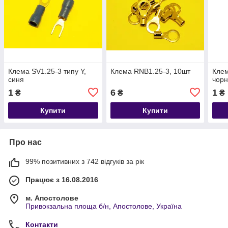
Клема SV1.25-3 типу Y,
Клема RNB1.25-3, 10шт
Клем
синя
чор
1
6
1
₴
₴
₴
Купити
Купити
Про нас
99% позитивних з 742 відгуків за рік
Працює з 16.08.2016
м. Апостолове
Привокзальна площа б/н, Апостолове, Україна
Контакти