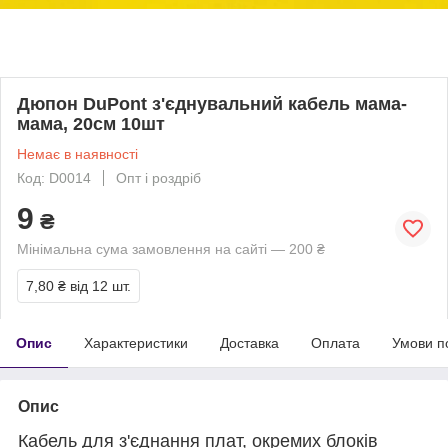
Дюпон DuPont з'єднувальний кабель мама-
мама, 20см 10шт
Немає в наявності
Код: D0014
Опт і роздріб
9
₴
Мінімальна сума замовлення на сайті — 200 ₴
7,80 ₴
від 12 шт.
Опис
Характеристики
Доставка
Оплата
Умови п
Опис
Кабель для з'єднання плат, окремих блоків