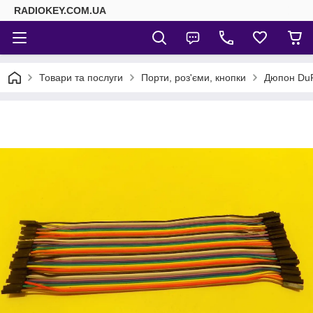
RADIOKEY.COM.UA
Товари та послуги
Порти, роз'єми, кнопки
Дюпон DuP