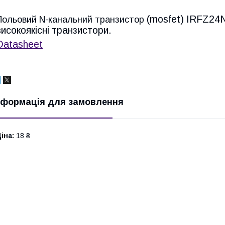
(mosfet)
IRFZ24
Польовий N-канальний транзистор
високоякісні транзистори.
Datasheet
нформація для замовлення
іна:
18 ₴