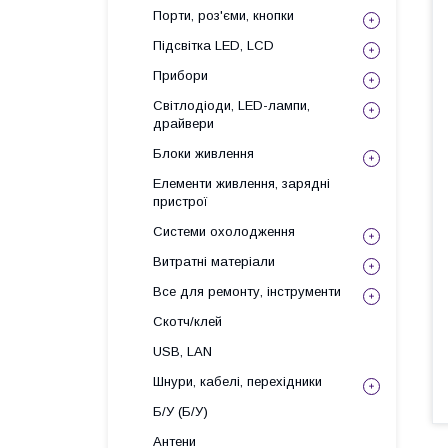
Порти, роз'єми, кнопки
Підсвітка LED, LCD
Прибори
Світлодіоди, LED-лампи,
драйвери
Блоки живлення
Елементи живлення, зарядні
пристрої
Системи охолодження
Витратні матеріали
Все для ремонту, інструменти
Скотч/клей
USB, LAN
Шнури, кабелі, перехідники
Б/У (Б/У)
Антени