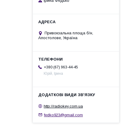
Ірина Федько
Привокзальна площа б/н,
Апостолове, Україна
+380 (67) 963-44-45
Юрій, Ірина
http://radiokey.com.ua
fedko923@gmail.com