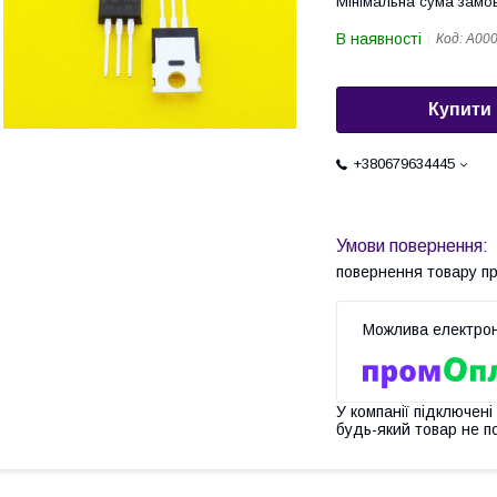
Мінімальна сума замов
В наявності
Код:
A00
Купити
+380679634445
повернення товару п
У компанії підключені
будь-який товар не п