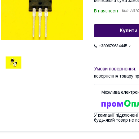
Мінімальна сума замов
В наявності
Код:
A01
Купити
+380679634445
повернення товару п
У компанії підключені
будь-який товар не п