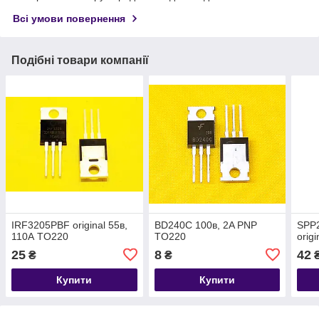
Всі умови повернення
Подібні товари компанії
IRF3205PBF original 55в,
BD240C 100в, 2A PNP
SPP
110А TO220
TO220
orig
25
8
42
₴
₴
Купити
Купити