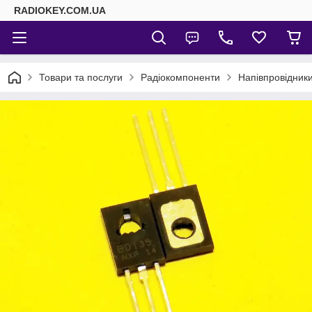
RADIOKEY.COM.UA
Товари та послуги
Радіокомпоненти
Напівпровідник