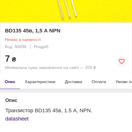
BD135 45в, 1,5 А NPN
Немає в наявності
Код: A0096
Роздріб
7
₴
Мінімальна сума замовлення на сайті — 200 ₴
Опис
Характеристики
Доставка
Оплата
Умови п
Опис
Транзистор BD135 45в, 1.5 А, NPN.
datasheet