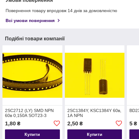
Умови повернення
Повернення товару впродовж 14 днів за домовленістю
Всі умови повернення
Подібні товари компанії
2SC2712 (LY) SMD NPN
2SC1384Y, KSC1384Y 60в,
BD23
60в 0,150А SOT23-3
1А NPN
1,80
2,50
5
₴
₴
₴
Купити
Купити