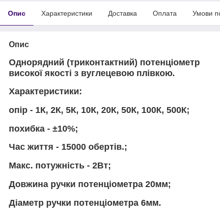
Опис
Характеристики
Доставка
Оплата
Умови п
Опис
Однорядний (триконтактний) потенціометр
високої якості з вуглецевою плівкою.
Характеристики:
опір - 1К, 2К, 5К, 10К, 20К, 50К, 100К, 500К;
похибка - ±10%;
Час життя - 15000 обертів.;
Макс. потужність - 2Вт;
Довжина ручки потенціометра 20мм;
Діаметр ручки потенціометра 6мм.