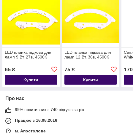
LED планка підкова для
LED планка підкова для
Світ
ламп 9 Вт, 27в, 4500К
ламп 12 Вт, 36в, 4500К
Whit
65
75
170
₴
₴
Купити
Купити
Про нас
99% позитивних з 740 відгуків за рік
Працює з 16.08.2016
м. Апостолове