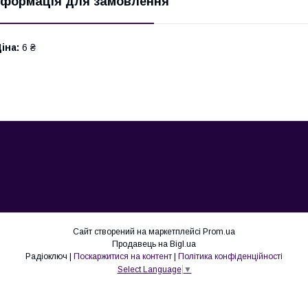
нформація для замовлення
іна:
6 ₴
Сайт створений на маркетплейсі
Prom.ua
Продавець на Bigl.ua
Радіоключ |
Поскаржитися на контент
|
Політика конфіденційності
Select Language
▼