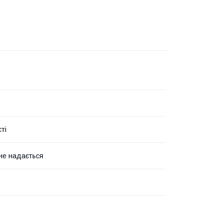
ті
 не надається