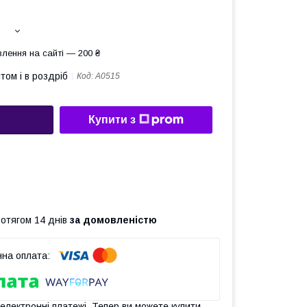
лення на сайті — 200 ₴
том і в роздріб
Код:
A0515
Купити з
ротягом 14 днів
за домовленістю
 електронні платежі. Тепер ви можете купити