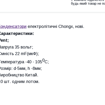
будь-який товар не п
Конденсатори
електролітичні Chongx, нові.
Характеристики:
Vent;
Напруга 35 вольт;
Ємність 22 mF(мкФ);
0
Температура -40 - 105
С;
Розмір: d-5мм, h -8мм;
Виробництво Китай.
10 шт. одним лотом.