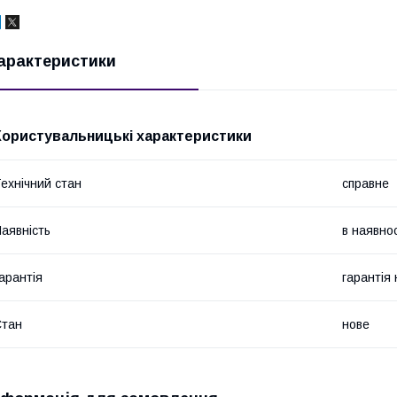
арактеристики
Користувальницькі характеристики
ехнічний стан
справне
аявність
в наявнос
арантія
гарантія
Стан
нове