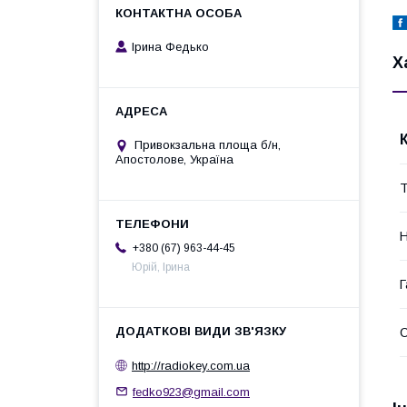
Ірина Федько
Х
Привокзальна площа б/н,
Апостолове, Україна
Т
Н
+380 (67) 963-44-45
Юрій, Ірина
Г
http://radiokey.com.ua
fedko923@gmail.com