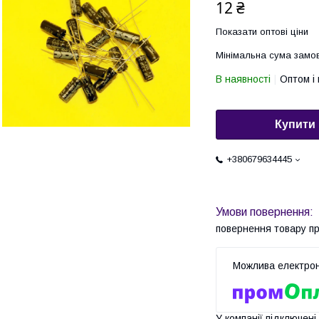
12 ₴
Показати оптові ціни
Мінімальна сума замов
В наявності
Оптом і 
Купити
+380679634445
повернення товару п
У компанії підключені