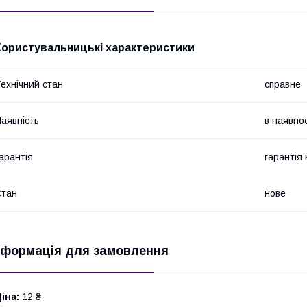
Користувальницькі характеристики
ехнічний стан
справне
аявність
в наявнос
арантія
гарантія
Стан
нове
нформація для замовлення
іна:
12 ₴