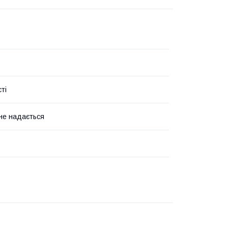
ті
 не надається