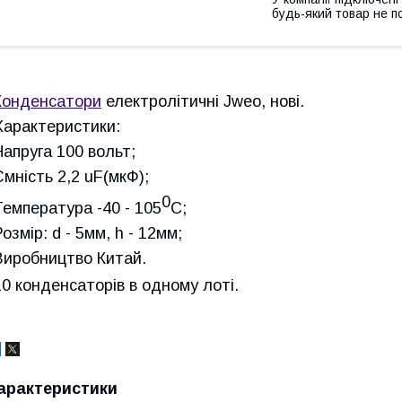
будь-який товар не п
Конденсатори
електролітичні Jweo, нові.
Характеристики:
Напруга 100 вольт;
Ємність 2,2 uF(мкФ);
0
Температура -40 - 105
С;
Розмір: d - 5мм, h - 12мм;
Виробництво Китай.
10 конденсаторів в одному лоті.
арактеристики