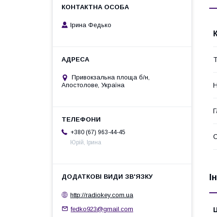
Ірина Федько
Т
Привокзальна площа б/н,
Н
Апостолове, Україна
Г
+380 (67) 963-44-45
Юрій, Ірина
І
http://radiokey.com.ua
fedko923@gmail.com
Ц