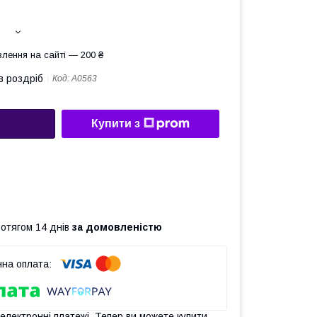
лення на сайті — 200 ₴
в роздріб
Код:
A0563
Купити з
ротягом 14 днів
за домовленістю
 електронні платежі. Тепер ви можете купити