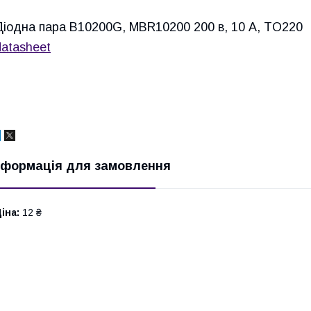
Діодна пара B10200G, MBR10200 200 в, 10 А, TO220
datasheet
нформація для замовлення
іна:
12 ₴