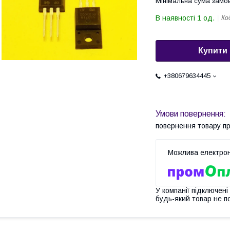
Мінімальна сума замов
В наявності 1 од.
Ко
Купити
+380679634445
повернення товару п
У компанії підключені
будь-який товар не п