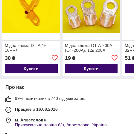
Мідна клема DT-A-16
Мідна клема OT-A-200A
Мідн
16мм²
(OT-200A), 12в 200А
32м
30
19
51
₴
₴
Купити
Купити
Про нас
99% позитивних з 740 відгуків за рік
Працює з 16.08.2016
м. Апостолове
Привокзальна площа б/н, Апостолове, Україна