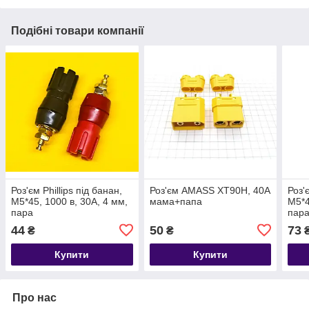
Подібні товари компанії
Роз'єм Phillips під банан,
Роз'єм AMASS XT90H, 40А
Роз'
M5*45, 1000 в, 30А, 4 мм,
мама+папа
M5*4
пара
пар
44
50
73
₴
₴
Купити
Купити
Про нас