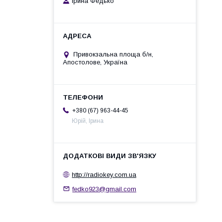
Ірина Федько
Привокзальна площа б/н,
Апостолове, Україна
+380 (67) 963-44-45
Юрій, Ірина
http://radiokey.com.ua
fedko923@gmail.com