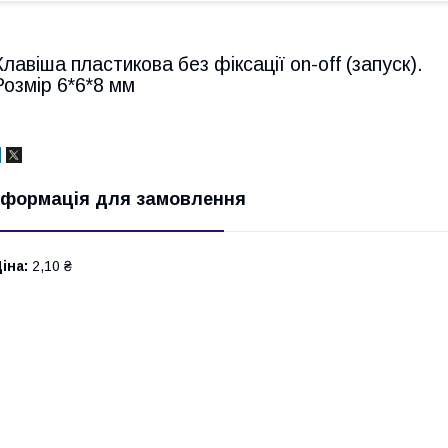
Клавіша пластикова без фіксації on-off (запуск).
Розмір 6*6*8 мм
нформація для замовлення
іна:
2,10 ₴