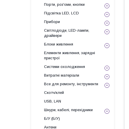
Порти, роз'єми, кнопки
Підсвітка LED, LCD
Прибори
Світлодіоди, LED-лампи,
драйвери
Блоки живлення
Елементи живлення, зарядні
пристрої
Системи охолодження
Витратні матеріали
Все для ремонту, інструменти
Скотч/клей
USB, LAN
Шнури, кабелі, перехідники
Б/У (Б/У)
Антени