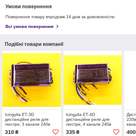
Умови повернення
Повернення товару впродовж 14 днів за домовленістю
Всі умови повернення
Подібні товари компанії
Icingyita ET-3D
Icingyita ET-4D
Дист
дистанційне реле для
дистанційне реле для
220в
люстри, 3 канали 240в
люстри, 4 канали 240в
кана
3000Вт
4000Вт
310
335
400
₴
₴