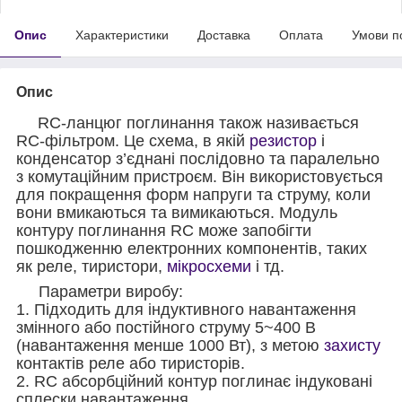
Опис
Характеристики
Доставка
Оплата
Умови п
Опис
RC-ланцюг поглинання також називається
RC-фільтром. Це схема, в якій
резистор
і
конденсатор з’єднані послідовно та паралельно
з комутаційним пристроєм. Він використовується
для покращення форм напруги та струму, коли
вони вмикаються та вимикаються. Модуль
контуру поглинання RC може запобігти
пошкодженню електронних компонентів, таких
як реле, тиристори,
мікросхеми
і тд.
Параметри виробу:
1. Підходить для індуктивного навантаження
змінного або постійного струму 5~400 В
(навантаження менше 1000 Вт), з метою
захисту
контактів реле або тиристорів.
2. RC абсорбційний контур поглинає індуковані
сплески навантаження.