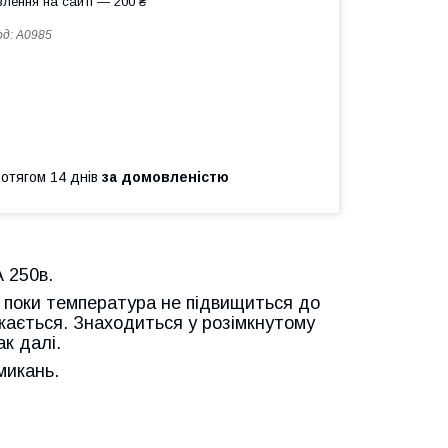
лення на сайті — 200 ₴
од:
A0985
ротягом 14 днів
за домовленістю
 250в.
) поки температура не підвищиться до
микається. Знаходиться у розімкнутому
ак далі.
микань.