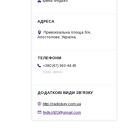
Ірина Федько
Привокзальна площа б/н,
Апостолове, Україна
+380 (67) 963-44-45
Юрій, Ірина
http://radiokey.com.ua
fedko923@gmail.com