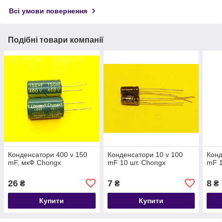
Всі умови повернення
Подібні товари компанії
Конденсатори 400 v 150
Конденсатори 10 v 100
Конд
mF, мкФ Chongx
mF 10 шт. Chongx
mF 1
26
7
8
₴
₴
₴
Купити
Купити