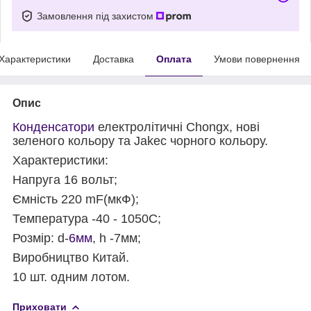
Замовлення під захистом
Характеристики
Доставка
Оплата
Умови повернення
Опис
Конденсатори
електролітичні
Chongx
, нові
зеленого кольору та Jakec чорного кольору.
Характеристики:
Напруга 16 вольт;
Ємність 220 mF(мкФ);
Температура -40 - 105
0
С;
Розмір: d-
6мм
, h -7мм;
Виробництво Китай.
10 шт. одним лотом.
Приховати