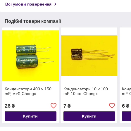
Всі умови повернення
Подібні товари компанії
Конденсатори 400 v 150
Конденсатори 10 v 100
Конд
mF, мкФ Chongx
mF 10 шт. Chongx
mF 
26
7
6
₴
₴
₴
Купити
Купити